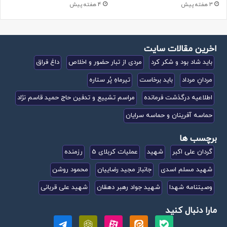
3 هفته پیش
4 هفته پیش
اخرین مقالات سایت
باید شاد بود و شکر کرد
مردی از تبار حضور و اخلاص
داغ فراق
مردانِ مرداد
باید برخاست
تیرماهِ پُر ستاره
اطلاعیه درگذشت فرمانده
مراسم تشییع و تدفین حاج حمید قاسم نژاد
حماسه آفرینان و حماسه سرایان
برچسب ها
گردان علی اکبر
شهید
عملیات کربلای 5
رزمنده
شهید مسلم اسدی
جانباز مجید رضاییان
محمود روشن
وصیتنامه شهدا
شهید جواد رهبر دهقان
شهید علی قربانی
مارا دنبال کنید