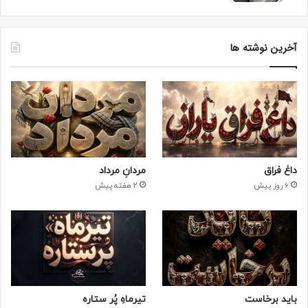
کپی لینک
آخرین نوشته ها
داغ فراق
مردانِ مرداد
6 روز پیش
2 هفته پیش
باید برخاست
تیرماهِ پُر ستاره