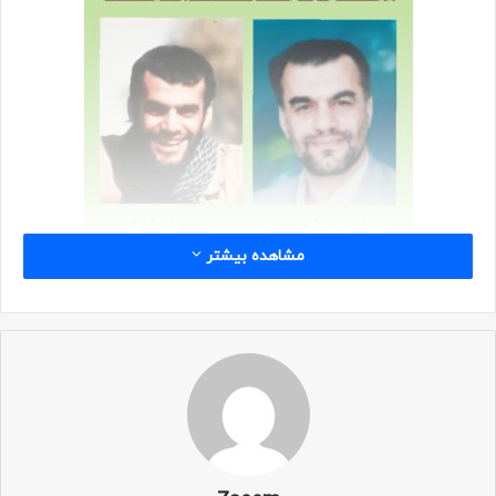
مشاهده بیشتر
سید حسن حسینی
حاج حمید تقی‌زاده
(فرمانده گردان حضرت علی‌اکبر علیه‌السلام) به
سادات گردان، ارادت ویژه‌ای داشت.
او همیشه شب‌های عملیات، سید ها را از صف، بیرون می‌کشید و
سربندهای “یا زهرا(س)” را میانشان توزیع می‌کرد.