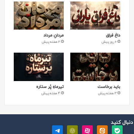
داغ فراق
مردانِ مرداد
6 روز پیش
2 هفته پیش
باید برخاست
تیرماهِ پُر ستاره
3 هفته پیش
4 هفته پیش
 دنبال کنید