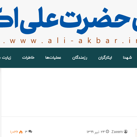
شهدا
ایثارگران
رزمندگان
عملیات‌ها
خاطرات
زیارت 
Zaeem
۲۴ تیر ۱۳۹۹
۳
۱,۰۲۶