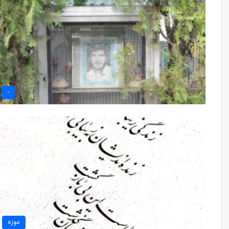
-
موزه