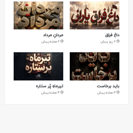
داغ فراق
مردانِ مرداد
7 روز پیش
2 هفته پیش
باید برخاست
تیرماهِ پُر ستاره
3 هفته پیش
4 هفته پیش