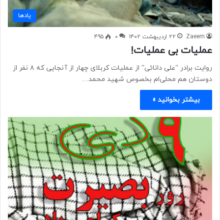
یادها
Zaeem
۲۲ اردیبهشت ۱۴۰۲
۰
۴۹۵
عملیات بی عملیات!
روایت برادر “علی دانائی“ از عملیات کربلای چهار از آنجایی که ۸ نفر از
دوستان هم محلی‌ام بخصوص شهید محمد…
بیشتر بخوانید »