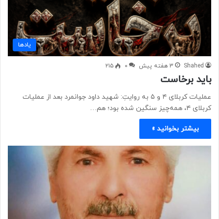
یادها
Shahed
3 هفته پیش
۰
۲۱۵
باید برخاست
عملیات کربلای ۴ و ۵ به روایتِ: شهید داود جوانمرد بعد از عملیات
کربلای ۴، همه‌چیز سنگین شده بود؛ هم…
بیشتر بخوانید »