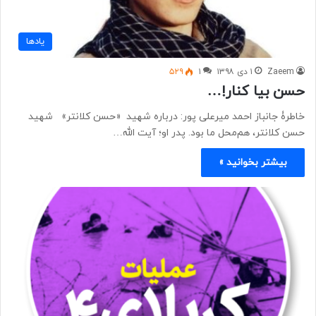
یادها
Zaeem
۱ دی ۱۳۹۸
۱
۵۲۹
حسن بیا کنار!…
خاطرۀ جانباز احمد میرعلی پور: درباره شهید «حسن کلانتر» شهید
حسن کلانتر، هم‌محل ما بود. پدر او؛ آیت الله…
بیشتر بخوانید »