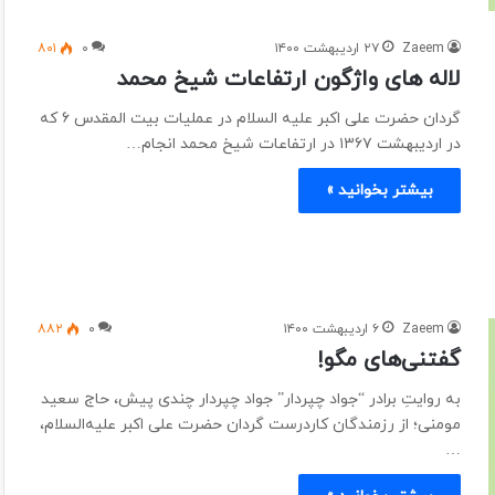
Zaeem
۲۷ اردیبهشت ۱۴۰۰
۰
۸۰۱
لاله های واژگون ارتفاعات شیخ محمد
گردان حضرت علی اکبر علیه السلام در عملیات بیت المقدس ۶ که
در اردیبهشت ۱۳۶۷ در ارتفاعات شیخ محمد انجام…
بیشتر بخوانید »
Zaeem
۶ اردیبهشت ۱۴۰۰
۰
۸۸۲
گفتنی‌های مگو!
به روایتِ برادر “جواد چپردار” جواد چپردار چندی پیش، حاج سعید
مومنی؛ از رزمندگان کاردرست گردان حضرت علی اکبر علیه‌السلام،
…