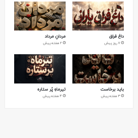
داغ فراق
مردانِ مرداد
7 روز پیش
2 هفته پیش
باید برخاست
تیرماهِ پُر ستاره
3 هفته پیش
4 هفته پیش