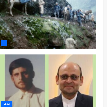
-
یادها