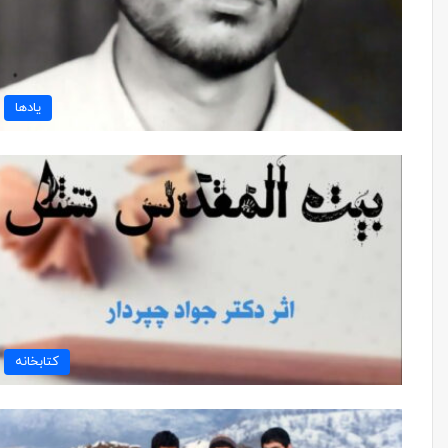
یادها
کتابخانه