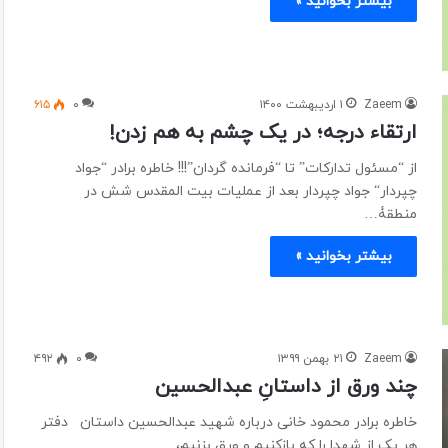
بیشتر بخوانید »
Zaeem
۱ اردیبهشت ۱۴۰۰
۰
۶۱۵
ارتقاء درجه؛ در یک چشم به هم زدن!
از “مسئول تدارکات” تا “فرمانده گردان”!!! خاطره برادر “جواد
چپردار“ جواد چپردار بعد از عملیات بیت المقدس شش در
منطقۀ…
بیشتر بخوانید »
Zaeem
۲۱ بهمن ۱۳۹۹
۰
۴۹۲
چند ورق از داستانِ عبدالحسین
خاطره برادر محمود خانی درباره شهید عبدالحسین داستان دفتر
هر یک از شهدا را که بازکنیم و ورق بزنیم،…