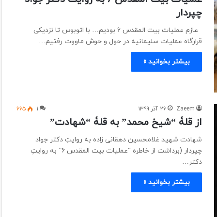
چپردار
عازم عملیات بیت المقدس ۶ بودیم… با اتوبوس تا نزدیکی
قرارگاه عملیات سلیمانیه در حول و حوش ماووت رفتیم…
بیشتر بخوانید »
Zaeem
۲۶ آذر ۱۳۹۹
۱
۶۶۵
از قلۀ “شیخ محمد” به قلۀ “شهادت”
شهادت شهید غلامحسین دهقانی زاده به روایتِ دکتر جواد
چپردار (برداشت از خاطره “عملیات بیت المقدس ۶” به روایتِ
دکتر…
بیشتر بخوانید »