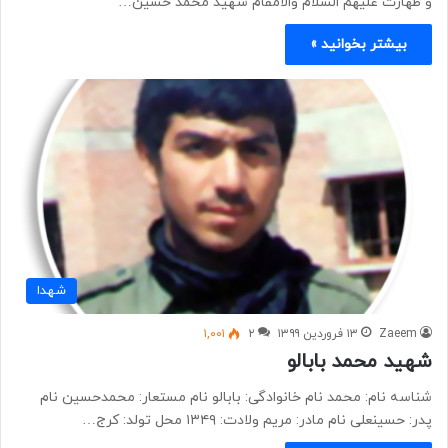
و طهارت علیهم السلام والامقام شهید محمد حسین…
بیشتر بخوانید »
شهدا
Zaeem
۱۳ فروردین ۱۳۹۹
۲
۱,۰۰۱
شهید محمد بابالو
شناسه نام: محمد نام خانوادگی: بابالو نام مستعار: محمدحسین نام
پدر: حسینعلی نام مادر: مریم ولادت: ۱۳۴۹ محل تولد: کرج…