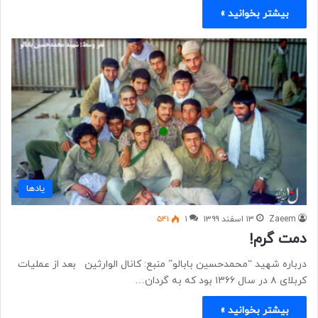
بیشتر بخوانید »
یادها
Zaeem
۱۳ اسفند ۱۳۹۹
۱
۵۴۱
دمت گرم!
درباره شهید “محمدحسین بابالو” منبع: کانال الوارثین بعد از عملیات
کربلای ۸ در سال ۱۳۶۶ بود که به گردان…
بیشتر بخوانید »