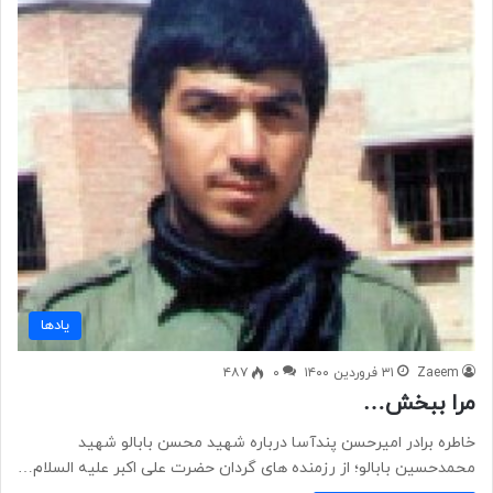
یادها
Zaeem
۳۱ فروردین ۱۴۰۰
۰
۴۸۷
مرا ببخش…
خاطره برادر امیرحسن پندآسا درباره شهید محسن بابالو شهید
محمدحسین بابالو؛ از رزمنده های گردان حضرت علی اکبر علیه السلام…