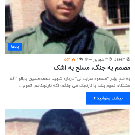
یادها
Zaeem
۳ شهریور ۱۴۰۰
۱
۵۵۴
مصمم به جنگ، مسلح به اشک
به قلمِ برادر “مسعود سرابادانی” درباره شهید محمدحسین بابالو “اگه
فشنگام تموم بشه با نارنجک می جنگم؛ اگه نارنجکامم تموم…
بیشتر بخوانید »