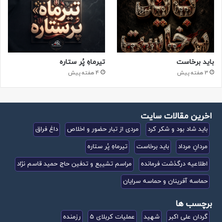
باید برخاست
تیرماهِ پُر ستاره
3 هفته پیش
4 هفته پیش
اخرین مقالات سایت
باید شاد بود و شکر کرد
مردی از تبار حضور و اخلاص
داغ فراق
مردانِ مرداد
باید برخاست
تیرماهِ پُر ستاره
اطلاعیه درگذشت فرمانده
مراسم تشییع و تدفین حاج حمید قاسم نژاد
حماسه آفرینان و حماسه سرایان
برچسب ها
گردان علی اکبر
شهید
عملیات کربلای 5
رزمنده