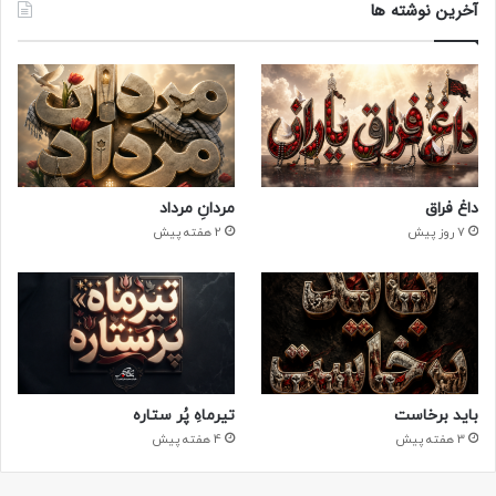
آخرین نوشته ها
داغ فراق
مردانِ مرداد
7 روز پیش
2 هفته پیش
باید برخاست
تیرماهِ پُر ستاره
3 هفته پیش
4 هفته پیش