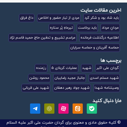
اخرین مقالات سایت
باید شاد بود و شکر کرد
مردی از تبار حضور و اخلاص
داغ فراق
مردانِ مرداد
باید برخاست
تیرماهِ پُر ستاره
اطلاعیه درگذشت فرمانده
مراسم تشییع و تدفین حاج حمید قاسم نژاد
حماسه آفرینان و حماسه سرایان
برچسب ها
گردان علی اکبر
شهید
عملیات کربلای 5
رزمنده
شهید مسلم اسدی
جانباز مجید رضاییان
محمود روشن
وصیتنامه شهدا
شهید جواد رهبر دهقان
شهید علی قربانی
مارا دنبال کنید
© کلیه حقوق مادی و معنوی برای گردان حضرت علی اکبر علیه السلام