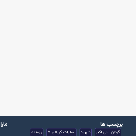
برچسب ها
مارا
گردان علی اکبر
شهید
عملیات کربلای 5
رزمنده