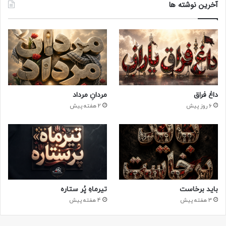
آخرین نوشته ها
داغ فراق
مردانِ مرداد
6 روز پیش
2 هفته پیش
باید برخاست
تیرماهِ پُر ستاره
3 هفته پیش
4 هفته پیش