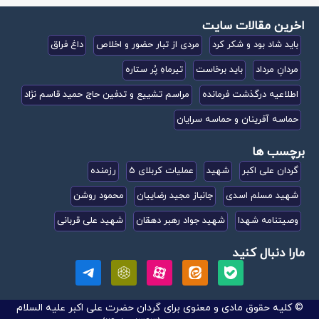
اخرین مقالات سایت
باید شاد بود و شکر کرد
مردی از تبار حضور و اخلاص
داغ فراق
مردانِ مرداد
باید برخاست
تیرماهِ پُر ستاره
اطلاعیه درگذشت فرمانده
مراسم تشییع و تدفین حاج حمید قاسم نژاد
حماسه آفرینان و حماسه سرایان
برچسب ها
گردان علی اکبر
شهید
عملیات کربلای 5
رزمنده
شهید مسلم اسدی
جانباز مجید رضاییان
محمود روشن
وصیتنامه شهدا
شهید جواد رهبر دهقان
شهید علی قربانی
مارا دنبال کنید
© کلیه حقوق مادی و معنوی برای گردان حضرت علی اکبر علیه السلام