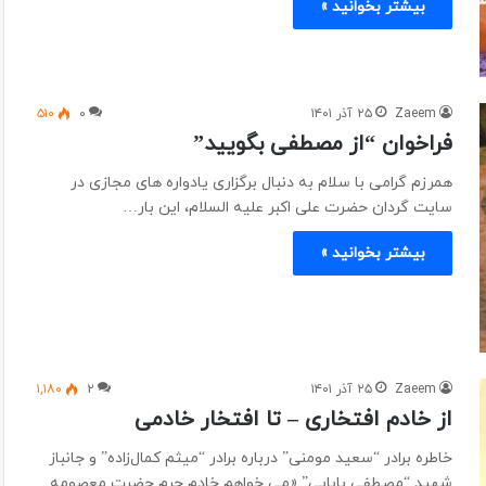
بیشتر بخوانید »
Zaeem
۲۵ آذر ۱۴۰۱
۰
۵۱۰
فراخوان “از مصطفی بگویید”
همرزم گرامی با سلام به دنبال برگزاری یادواره های مجازی در
سایت گردان حضرت علی اکبر علیه السلام، این بار…
بیشتر بخوانید »
Zaeem
۲۵ آذر ۱۴۰۱
۲
۱,۱۸۰
از خادم افتخاری – تا افتخار خادمی
خاطره برادر “سعید مومنی” درباره برادر “میثم کمال‌زاده” و جانباز
شهید “مصطفی بابایی” «می خواهم خادم حرم حضرت معصومه