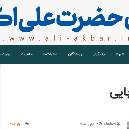
شهدا
ایثارگران
رزمندگان
عملیات‌ها
خاطرات
زیارت 
ایی
Shahed
۳ آبان ۱۴۰۳
۰
۷۸۴