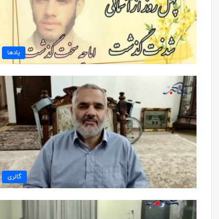
یادها
گالری