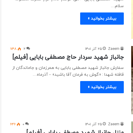
سلام…
بیشتر بخوانید »
Zaeem
۲۵ آذر ۱۴۰۱
۲
۷۴۸
جانباز شهید سردار حاج مصطفی بابایی [فیلم]
سفارش جانباز شهید مصطفی بابایی به همرزمان و جاماندگان از
قافله شهدا : «گوش به فرمان آقا باشید» – آذرماه…
بیشتر بخوانید »
Zaeem
۲۵ آذر ۱۴۰۱
۰
۶۴۶
منزل جانباز شهید مصطفی بابایی [فیلم]