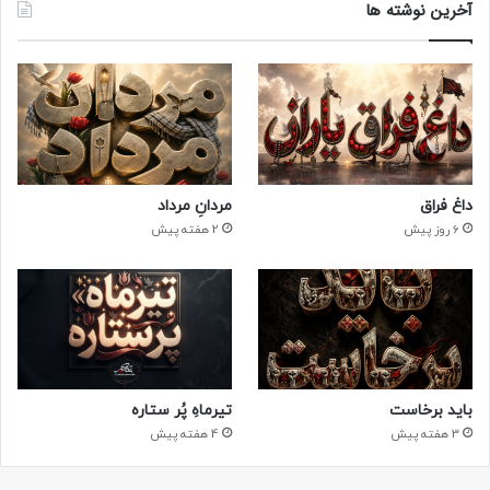
آخرین نوشته ها
داغ فراق
مردانِ مرداد
6 روز پیش
2 هفته پیش
باید برخاست
تیرماهِ پُر ستاره
3 هفته پیش
4 هفته پیش