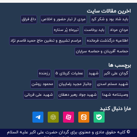
اخرین مقالات سایت
باید شاد بود و شکر کرد
مردی از تبار حضور و اخلاص
داغ فراق
مردانِ مرداد
باید برخاست
تیرماهِ پُر ستاره
اطلاعیه درگذشت فرمانده
مراسم تشییع و تدفین حاج حمید قاسم نژاد
حماسه آفرینان و حماسه سرایان
برچسب ها
گردان علی اکبر
شهید
عملیات کربلای 5
رزمنده
شهید مسلم اسدی
جانباز مجید رضاییان
محمود روشن
وصیتنامه شهدا
شهید جواد رهبر دهقان
شهید علی قربانی
مارا دنبال کنید
© کلیه حقوق مادی و معنوی برای گردان حضرت علی اکبر علیه السلام