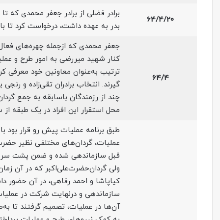
برادر فضلی از برادر جعفر محمدی که تا 
64/4/20
بدر به عهده داشت، ‌درخواست کرد تا بار
جعفر محمدی که ازجمله چهره‌های فعال
کنار شهید میررضی به امور طرح و عملیات ب
ترتیب به‌عنوان معاونین خود معرفی کرد
64/4
گیرند. انتخاب برادران تقی‌زاده و رنج
چند از رزمندگان باسابقه به جمع گردان‌
محل استقرار این افراد در یک طبقه از
طبق برنامه عملیات پیش رو قرار بود با 
عملیات،‌ گردان‌های مختلفی نظیر حض
قبل سازماندهی شده و ضمن پشت سر گذ
ولی گردان‌حضرت‌علی‌اکبر که در آن زمان 
کیاپاشا و احمد رفاهی، در آن حضور دا
سازماندهی و درنهایت شرکت در عملیات 
آن‌ها در عملیات، تصمیم گرفتند تا به‌
به کمک نیروهای طرح و عملیات پرداخته