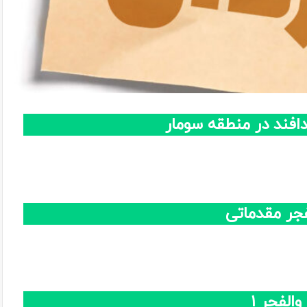
افند در منطقه سومار
فجر مقدماتی
الفجر ۱