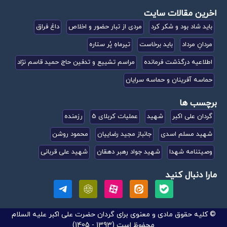
اخرین مقالات سایت
باید شاد بود و شکر کرد
مردی از تبار حضور و اخلاص
داغ فراق
مردانِ مرداد
باید برخاست
تیرماهِ پُر ستاره
اطلاعیه درگذشت فرمانده
مراسم تشییع و تدفین حاج حمید قاسم نژاد
حماسه آفرینان و حماسه سرایان
برچسب ها
گردان علی اکبر
شهید
عملیات کربلای 5
رزمنده
شهید مسلم اسدی
جانباز مجید رضاییان
محمود روشن
وصیتنامه شهدا
شهید جواد رهبر دهقان
شهید علی قربانی
مارا دنبال کنید
© کلیه حقوق مادی و معنوی برای گردان حضرت علی اکبر علیه السلام
محفوظ است (1393 - 1405)