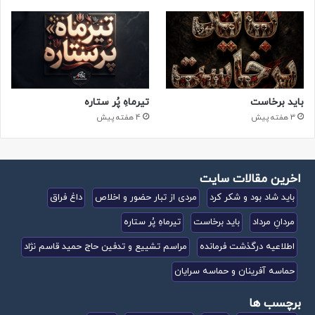
باید برخاست
تیرماهِ پُر ستاره
3 هفته پیش
4 هفته پیش
اخرین مقالات سایت
باید شاد بود و شکر کرد
مردی از تبار حضور و اخلاص
داغ فراق
مردانِ مرداد
باید برخاست
تیرماهِ پُر ستاره
اطلاعیه درگذشت فرمانده
مراسم تشییع و تدفین حاج حمید قاسم نژاد
حماسه آفرینان و حماسه سرایان
برچسب ها