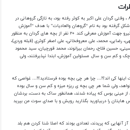
رات
زمستان ۱۳۶۴ در ادامه آموزشهای پیش از عملیات بزرگ والفجر ۸ ، وقتی گردان علی اکبر به کوثر رفته بود، به تازگی گروهانی در
شکل گرفته بود به نام “گروهان والعادیات” با هدف “آموزش
غواصی”. این گروهان از گردان علی اکبر هم خواست که تعدادی نیرو جهت آموزش معرفی کند. ۲۰ نفر از بچه های گردان به منظور
، رضایی، محمد، علی معروفخانی، علی اصغر کوثری (قبله وردی)،
سینی، حسین فلاح، رحمان بیرانوند، محمد قورچیان، سید محمود
چک و کم سن و سال. مسئولین آموزش، ابتدا نپذیرفتند، ولی
 اینها کی اند؟!… چرا هر چی بچه بوده فرستادید؟!… غواصی که
اهد، ولی شما هر چی بچه ی ریزه میزه و کم سن و سال بوده
ده، از مینی بوس که پیاده شدند، همانطور ساک به دست، بردشان
 هایتان را دربیاورید بگذارید رویش و با صدای سوت من بپرید
 آنهایی که پریدند، تعدادی بودند که اصلا شنا کردن هم بلد