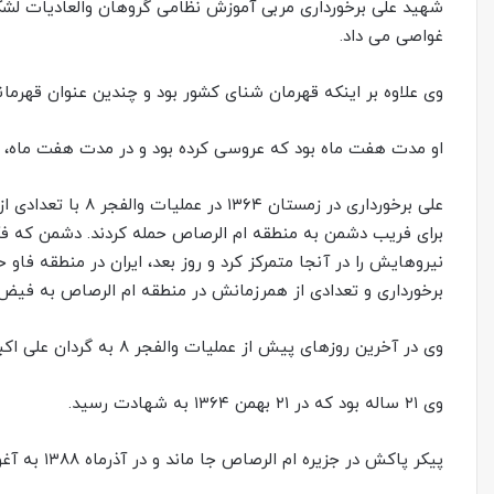
غواصی می داد.
وی علاوه بر اینکه قهرمان شنای کشور بود و چندین عنوان قهرمان
او مدت هفت ماه بود که‌ عروسی کرده بود و در مدت هفت ماه، ت
برای فریب دشمن به منطقه ام الرصاص حمله کردند. دشمن که فکر
نیروهایش را در آنجا متمرکز کرد و روز بعد، ایران در منطقه فاو ح
برخورداری و تعدادی‌ از همرزمانش در منطقه ام الرصاص به فیض
وی در آخرین روزهای پیش از عملیات والفجر ۸ به گردان علی اکبر(ع) اعزام شده و در همان یگان به شهادت رسید.
وی ۲۱ ساله بود که در ۲۱ بهمن ۱۳۶۴ به شهادت رسید.
پیکر پاکش در جزیره ام الرصاص جا ماند و در آذرماه ۱۳۸۸ به آغوش خانواده بازگشت و در امامزاده محمد کرج به خاک سپرده شد.