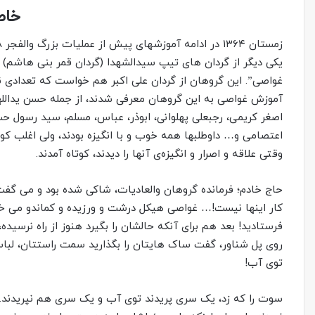
خاط
یکی دیگر از گردان های تیپ سیدالشهدا (گردان قمر بنی هاشم) 
آموزش غواصی به این گروهان معرفی شدند، از جمله حسن یداللهی
اصغر کریمی، رجبعلی پهلوانی، ابوذر، عباس، مسلم، سید رسول ح
اعتصامی و… داوطلبها همه خوب و با انگیزه بودند، ولی اغلب کو
وقتی علاقه و اصرار و انگیزه‌ی آنها را دیدند، کوتاه آمدند.
حاج خادم؛ فرمانده گروهان والعادیات، شاکی شده بود و می گفت
کار اینها نیست!… غواصی هیکل درشت و ورزیده و کماندو می خو
فرستادید! بعد هم برای آنکه حالشان را بگیرد هنوز از راه نرسی
روی پل شناور، گفت ساک هایتان را بگذارید سمت راستتان، لباس
توی آب!
سوت را که زد، یک سری پریدند توی آب و یک سری هم نپریدند. آز