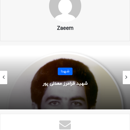
نام خانوادگی: آملی
معروف به: علی آملی
Zaeem
نام پدر: غلامحسن
تاریخ تولد: ۲۰ شهریور ۱۳۴۵
شهدا
محل تولد: کرج
شهید فرامرز معدنی پور
سن: ۲۰ سال
تاریخ شهادت: ۱۹ دی ۱۳۶۵
محل شهادت: شلمچه