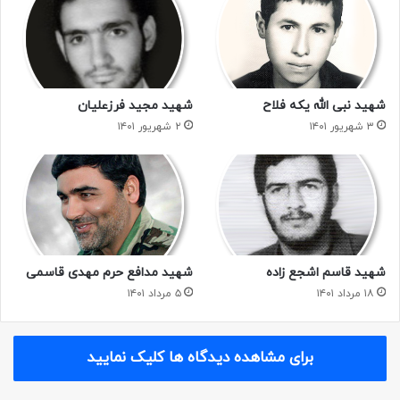
بیکاریش در آن به ورزش فوتبال می پرداخت، شنیده می شد.
دیگر هرکس می خواست علی را ببیند، باید در پایگاه بسیج یا واحد
فرهنگی اتحادیه انجمن‎های اسلامی دانش آموزان کرج به دنبالش
می گشت.
شهید نبی الله یکه فلاح
شهید مجید فرزعلیان
علی از بدو ورودش به اتحادیه در واحد تبلیغات مشغول فعالیت
۳ شهریور ۱۴۰۱
۲ شهریور ۱۴۰۱
شد و بعد از مدتی خصوصیات اخلاقی‎اش مخصوصاً نظم او در
کارها مورد توجه همه قرار گرفت. او به عنوان الگوی انضباط و
معلم اخلاق در بین دوستان معرفی شده بود.
علی در حال تکامل بود؛ تکامل در بُعد انسانیت و آنچه خدا به او به
امانت داده بود.
شهید قاسم اشجع زاده
شهید مدافع حرم مهدی قاسمی
۱۸ مرداد ۱۴۰۱
۵ مرداد ۱۴۰۱
در این ایام بود که گویی فریادی رسا او را به سوی خود می خواند؛
صدایی که تا اعماق وجودش نفوذ و او را بی قرار کرده بود. آری! او
ندای هل من ناصر حسین(ع) از صحرای کربلا را از زبان رهبر کبیر
برای مشاهده دیدگاه ها کلیک نمایید
انقلاب با گوش جان شنیده بود و لبیک گفته بود. علی دیگر آرام و