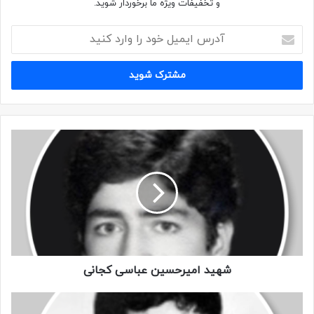
و تخفیفات ویژه ما برخوردار شوید.
https://www.ali-akbar.ir/۷۴۵/شهید-علیرضا-آملی/
شهید علیرضا آملی
کتاب اعزامی از شهر ری
گردان علی اکبر
محمود روشن
کپی لینک
شهید امیرحسین عباسی کجانی