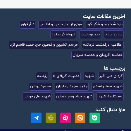
اخرین مقالات سایت
باید شاد بود و شکر کرد
مردی از تبار حضور و اخلاص
داغ فراق
مردانِ مرداد
باید برخاست
تیرماهِ پُر ستاره
اطلاعیه درگذشت فرمانده
مراسم تشییع و تدفین حاج حمید قاسم نژاد
حماسه آفرینان و حماسه سرایان
برچسب ها
گردان علی اکبر
شهید
عملیات کربلای 5
رزمنده
شهید مسلم اسدی
جانباز مجید رضاییان
محمود روشن
وصیتنامه شهدا
شهید جواد رهبر دهقان
شهید علی قربانی
مارا دنبال کنید