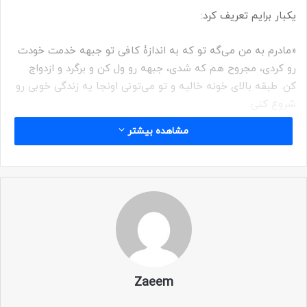
یکبار برایم تعریف کرد:
«مادرم به من می‌گه تو که به اندازۀ کافی تو جبهه خدمت خودت
رو کردی، مجروح هم که شدی، جبهه رو ول کن و برگرد و ازدواج
کن. طبقه بالای خونه خالیه و تو می‌تونی اونجا یه زندگی خوبی رو
شروع کنی.
مشاهده بیشتر
من هم به مادرم گفتم من یه درخواست دارم، اگه درخواست من
رو انجام بدی از جبهه برمی‌گردم!
مادرم پرسید: درخواست تو چیه؟!… هر درخواستی باشه قبول
می‌کنم.
به مادرم گفتم: حرفت رو قبول می‌کنم، به شرطی که دوستانی که
تو جبهه دارم رو به شهر برگردونی!
Zaeem
مادرم گفت: من که نمی‌تونم اون‌ها رو برگردونم.