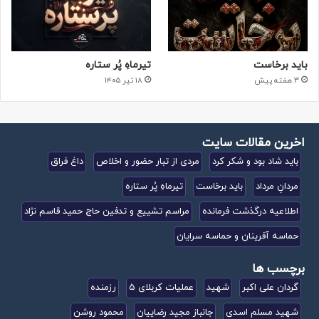
جانباز
گردان علی اکبر
باید برخاست
تیرماهِ پُر ستاره
کپی لینک
3 هفته پیش
۱۸ تیر ۱۴۰۵
اخرین مقالات سایت
باید شاد بود و شکر کرد
مردی از تبار حضور و اخلاص
داغ فراق
مردانِ مرداد
باید برخاست
تیرماهِ پُر ستاره
اطلاعیه درگذشت فرمانده
مراسم تشییع و تدفین حاج حمید قاسم نژاد
حماسه آفرینان و حماسه سرایان
برچسب ها
گردان علی اکبر
شهید
عملیات کربلای 5
رزمنده
شهید مسلم اسدی
جانباز مجید رضاییان
محمود روشن