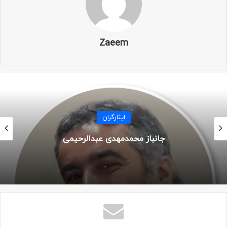
تصاویر
Zaeem
ایثارگران
جانباز محمدمهدی عبدالرحیمی