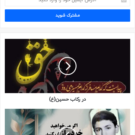
کپی لینک
در رکاب حسین(ع)