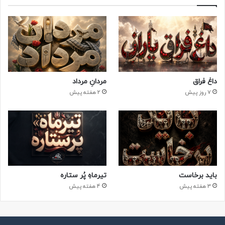
داغ فراق
مردانِ مرداد
7 روز پیش
2 هفته پیش
باید برخاست
تیرماهِ پُر ستاره
3 هفته پیش
4 هفته پیش