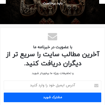
ثابت شوخی هایش بودند.
عملیات والفجر مقدماتی
بچه هایی باصفا و بامرام بودند، اما به شدت شوخ و بذله گو. از
هر سوژه ای برای خنده، استفاده می کردند.
***
با عضویت در خبرنامه ما
آخرین مطالب سایت را سریع تر از
دیگران دریافت کنید.
من با دار و دسته ی مسلم، از همان روز اول به مشکل برخوردیم!
و تخفیفات ویژه ما برخوردار شوید.
آنها دوست داشتند یکراست بروند خط مقدم! هر چه می گفتم
اینطوری که نمی شود! شما تازه آمده اید. اول باید سازماندهی
شوید، آموزش ببینید و… به خرجشان نمی رفت. می گفتند مگر ما
را به گردان علی اکبر تخصیص نداده اند؟… مگر الان گردان علی
اکبر مشغول پدافند در جزیره مجنون نیست؟… خب ما را هم ببر