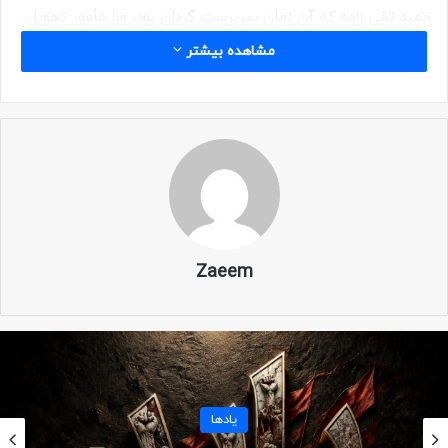
حمید تقی زاده که آن زمان سرپرست گردان بود، مرا مأمور تحویل
گرفتن آنها کرد و گفت:
مشاهده بیشتر
«نیروهای تازه نفس آمده اند. برو دوکوهه، آنها را تحویل بگیر.
ببرشان بالای دوکوهه چادر بزنید، سازماندهی شان کن، تا ما
بیاییم.»
اطاعت امر کردم…
به پادگان دوکوهه رفتم و نیروهای جدیدالورود را تحویل گرفتم.
Zaeem
چادر و تجهیزات را توی وانت گذاشتم. نیروها را به صف کردم و از
جلو نظام… پیاده راه افتادیم به سمت کوهی که در شمال دوکوهه
قرار داشت.
در میان نیروها، اکیپی بودند از بچه های تهران، محله بریانک و
امامزاده معصوم. مسلم اسدی سردسته شان بود و رفقایش: امیر
دسته‌بندی نشده
علیزاده، حسین ظهوریان، جلال شاکری و چند نفر دیگر هم پای