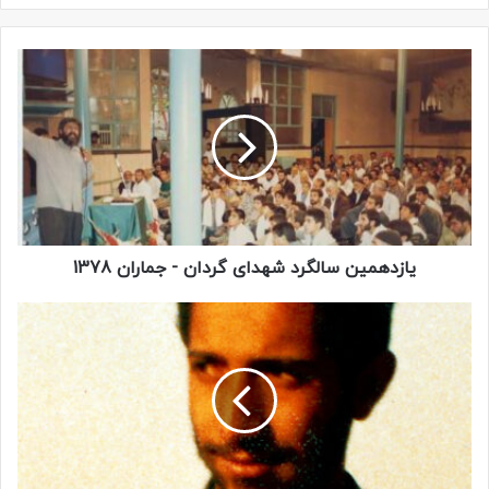
همانجا.
فایده نداشت و من که از سرپرست گردان دستور گرفته بودم در
محلی بالای دوکوهه منتظر بمانم، به اصرارهایشان بی توجهی
کردم.
آنها هم وقتی دیدند حرفشان اثری ندارد، هنوز نیامده، بنای رفتن
گذاشتند!… گفتند اصلا ما می رویم! ما از این گردان می رویم یک
جای دیگر! آمده ایم برویم جنگ، برویم خط مقدم…
یازدهمین سالگرد شهدای گردان - جماران 1378
***
مسلم و رفقایش هیچوقت از گردان علی اکبر نرفتند. اتفاقا خیلی