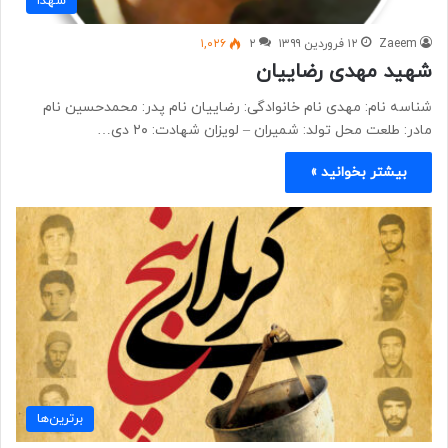
شهدا
Zaeem
۱۲ فروردین ۱۳۹۹
۲
۱,۰۲۶
شهید مهدی رضاییان
شناسه نام: مهدی نام خانوادگی: رضاییان نام پدر: محمدحسین نام
مادر: طلعت محل تولد: شمیران – لویزان شهادت: ۲۰ دی…
بیشتر بخوانید »
برترین‌ها