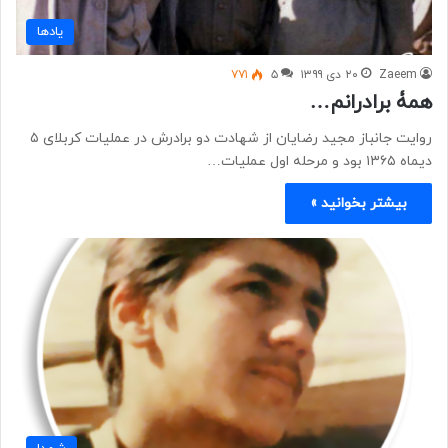
یادها
Zaeem
۲۰ دی ۱۳۹۹
۵
۷۷۱
همۀ برادرانم…
روایت جانباز مجید رضایان از شهادت دو برادرش در عملیات کربلای ۵
دیماه ۱۳۶۵ بود و مرحله اول عملیات…
بیشتر بخوانید »