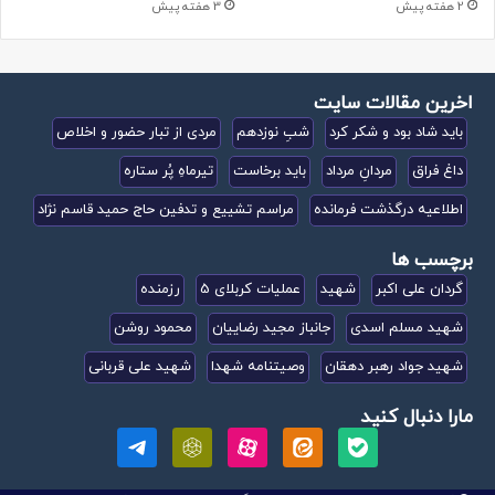
2 هفته پیش
3 هفته پیش
اخرین مقالات سایت
باید شاد بود و شکر کرد
شبِ نوزدهم
مردی از تبار حضور و اخلاص
داغ فراق
مردانِ مرداد
باید برخاست
تیرماهِ پُر ستاره
اطلاعیه درگذشت فرمانده
مراسم تشییع و تدفین حاج حمید قاسم نژاد
برچسب ها
گردان علی اکبر
شهید
عملیات کربلای 5
رزمنده
شهید مسلم اسدی
جانباز مجید رضاییان
محمود روشن
شهید جواد رهبر دهقان
وصیتنامه شهدا
شهید علی قربانی
مارا دنبال کنید