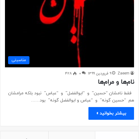
مناسبتی
Zaeem
۹ فروردین ۱۳۹۹
۰
۴۲۸
نام‌ها و مرام‌ها
فقط نامشان “حسین” و “ابوالفضل” و “عباس” نبود بلکه مرامشان
هم “حسین گونه” و “عباس و ابوالفضل گونه” بود……
بیشتر بخوانید »