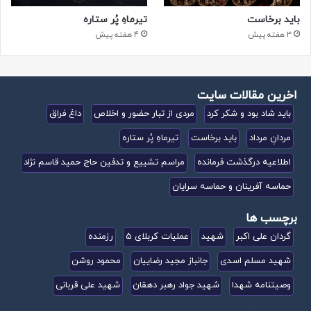
باید برخاست
تیرماهِ پُر ستاره
3 هفته پیش
4 هفته پیش
اخرین مقالات سایت
باید شاد بود و شکر کرد
مردی از تبار حضور و اخلاص
داغ فراق
مردانِ مرداد
باید برخاست
تیرماهِ پُر ستاره
اطلاعیه درگذشت فرمانده
مراسم تشییع و تدفین حاج حمید قاسم نژاد
حماسه آفرینان و حماسه سرایان
برچسب ها
گردان علی اکبر
شهید
عملیات کربلای 5
رزمنده
شهید مسلم اسدی
جانباز مجید رضاییان
محمود روشن
وصیتنامه شهدا
شهید جواد رهبر دهقان
شهید علی قربانی