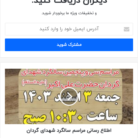
دیگران دریافت کنید.
وزوایی، در کنار تیپ ۲۷ حضرت محمد رسول الله، صلی الله علیه و
و تخفیفات ویژه ما برخوردار شوید.
آله و سلم، تشکیل شود، لکن بعد از عملیات رمضان، کارهای
مقدماتی آن، شروع شد.
از شهریور ۱۳۶۱، تیپ جدید التاسیس ۱۰ سیدالشهداء ع با
فرماندهی سردار شهید، حاج علی (علیرضا) موحد دانش، با حضور
برخی از سپاهیان کادر تیپ ۲۷ حضرت محمد رسول الله ص و افراد
اعزامی از نیروهای مردمی بسیج، پایگاه های نواحی شمالی
(تجریش، چیزر و …) و غربی (مقداد) سپاه شهر تهران، تشکیل شد.
برای تقسیم نیروهای استان تهران آن زمان، مقرر شد که نیروهای
اعزامی از ادارات و اصناف تهران و نیروهای اعزامی از شهرهای
غربی تهران، مثل کرج، هشتگرد، شهریار، نظرآباد، طالقان و … به
تیپ ۱۰، اعزام شوند.
حضور در گردان
اطلاع رسانی مراسم سالگرد شهدای گردان