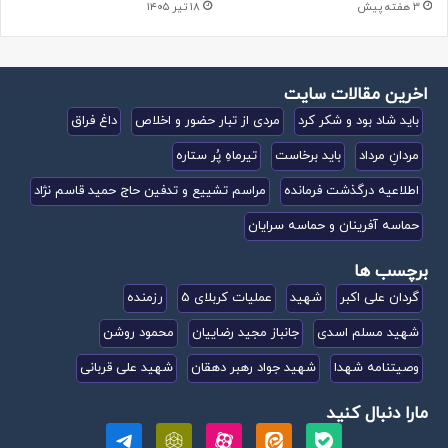
3 هفته پیش
۱۸ تیر ۱۴۰۵
از قبل، در روی تپه محل استقرار ما، سنگر استراحت و دیده بانی
گردان ادوات توپخانه ارتش، قرار داشت.
اخرین مقالات سایت
نگهبانی در خط پدافندی
باید شاد بود و شکر کرد
مردی از تبار حضور و اخلاص
داغ فراق
سنگرهای نگهبانی خط پدافندی، در روی یال ها از نوک تپه ها به
مردانِ مرداد
باید برخاست
تیرماهِ پُر ستاره
سمت گردنه های اطراف و سپس تپه های کوچکتر، با فاصله ۱۰ تا
اطلاعیه درگذشت فرمانده
مراسم تشییع و تدفین حاج حمید قاسم نژاد
۲۰ متری، بسته به شرایط محیطی، امتداد داشت.
حماسه آفرینان و حماسه سرایان
در حدود ۱۰ تا ۳۰ متر پائین تر از محل سنگرهای دیده بانی، در کنار
برچسب ها
جاده خاکی دسترسی، سنگرهای استراحت بچه ها، قرار داشت. با
گردان علی اکبر
شهید
عملیات کربلای 5
رزمنده
حضور ما، سنگرهای صدمه دیده، با گذاشتن کیسه خاک و …
تعمیر شد.
شهید مسلم اسدی
جانباز مجید رضاییان
محمود روشن
وصیتنامه شهدا
شهید جواد رهبر دهقان
شهید علی قربانی
در هر سنگر استراحت، بسته به بزرگی آن، متوسط برای ۳ تا ۵ نفر
نیرو، امکان استراحت و نگهداری تجهیزات فردی، وجود داشتند.
مارا دنبال کنید
سنگرهای نگهبانی، تک نفره و تعدادی، دو نفره بود.