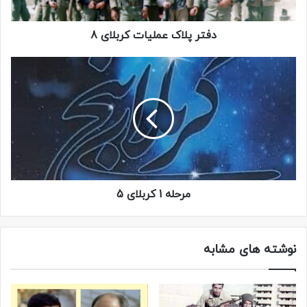
بشکۀ نیم‌پُر گازوئیل درست کنند و اسلحه‌های را که زنگ زده یا
ناقص هستند، خودشان نواقص آنها را رفع کنند.
دفتر پلاک عملیات کربلای 8
جناب سرهنگ هم دیگر نیامد.
یکی از بچه ها، بدون اجازه، یک اسلحه کلاش را تک زده بود! برده
بود در یک ساختمان دیگر و مشغول ور رفتن با آن سلاح شده بود
که از شانس بدش، کلاشی را که برداشته بود، جزو خرابی‌‌ها بود و
گلنگدن آن قفل کرده بود. ما در حال تحویل سلاح‌‌ها بودیم که
یکدفعه صدای شلیک تیر، همه را ساکت کرد. سریع به طرف صدا
رفتم. آنجا دو ساختمان با ما فاصله داشت. تمام خانه‌‌ها از حیاط
مرحله 1 کربلای 5
به هم راه داشتند. سریع خودم را رساندم به اتاقی که در آن
شلیک شده بود. دیدم جوانی گلوله از لای پایش رفته از بغل
گردنش زده بیرون. نگو گلوله در لوله زنگ زده بوده و او با پا فشار
نوشته های مشابه
آورده که گلنگدن را عقب ببرد، که شلیک می‌شود.
نیروها را بیرون کردم. امدادگر و بعد آمبولانس آمد. اعزامش کردیم
به بیمارستان اندیمشک. از پیش ما که رفت زنده بود و خواهم