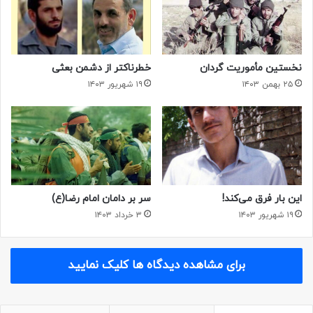
گفت که کجا دوباره همدیگر را دیدیم…
بعد از اینکه کار گردان‌های تیپ تمام شد، به یک منطقه بیابانی
که قبلا در آن عملیات شده بود و چندین سنگر داشت رفتیم و
نخستین مأموریت گردان
خطرناکتر از دشمن بعثی
گردان ما در آنجا مستقر شد. سنگر ما نزدیک سنگر آقا مهدی بود.
۲۵ بهمن ۱۴۰۳
۱۹ شهریور ۱۴۰۳
همیشه برایش چای و یخ می‌گذاشتم و گاهی اگر بود، با هم
صحبت می‌کردیم، اگر هم نبود، معلوم بود رفته شناسایی محور.
وقتی می‌آمد قبل از آنکه غذا و آب بخورد، اول می‌آمد تشکر
می‌کرد.
می گفت: خودت را زحمت نده. من هرچه باشد می‌خورم.
این بار فرق می‌کند!
سر بر دامان امام رضا(ع)
۱۹ شهریور ۱۴۰۳
۳ خرداد ۱۴۰۳
ولی چون به سنگرهای کوچک ما سهمیه می‌دادند، دلم نمی‌آمد ما
استفاده بکنیم و او که آنقدر تلاش می‌کند بدون غذا باشد.
برای مشاهده دیدگاه ها کلیک نمایید
چند روز مانده به عملیات، یک بار همسفرش شدم. در آن
شناسائی، عراقیها با پی ام پی دنبال ما کردند و ما با موتور بودیم