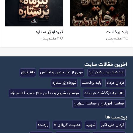
باید برخاست
تیرماهِ پُر ستاره
3 هفته پیش
4 هفته پیش
اخرین مقالات سایت
باید شاد بود و شکر کرد
مردی از تبار حضور و اخلاص
داغ فراق
مردانِ مرداد
باید برخاست
تیرماهِ پُر ستاره
اطلاعیه درگذشت فرمانده
مراسم تشییع و تدفین حاج حمید قاسم نژاد
حماسه آفرینان و حماسه سرایان
برچسب ها
گردان علی اکبر
شهید
عملیات کربلای 5
رزمنده