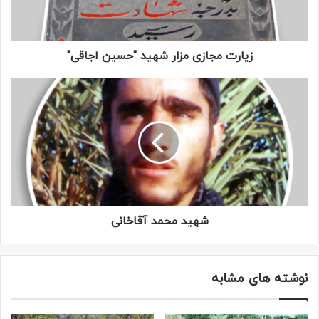
پدر و مادرم به فداى شما، به راستى پاکیزه شدید و پاکیزه گشت
آن زمینى که شما در آن مدفون شدید و به رستگارى‏ بزرگى
رسیدید؛
زیارت مجازی مزار شهید "حسین اجاقی"
فَیا لَیْتَنى‏ کُنْتُ مَعَکُمْ، فَاَفُوزَ مَعَکُمْ
پس اى کاش من هم با شما بودم که با شما رستگار گردم.
کپی لینک
شهید محمد آقاخانی
نوشته های مشابه