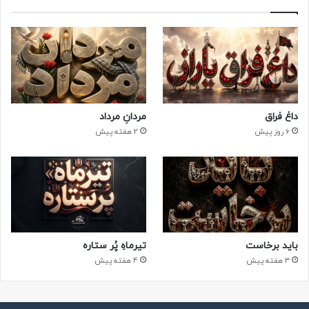
داغ فراق
مردانِ مرداد
6 روز پیش
2 هفته پیش
باید برخاست
تیرماهِ پُر ستاره
3 هفته پیش
4 هفته پیش