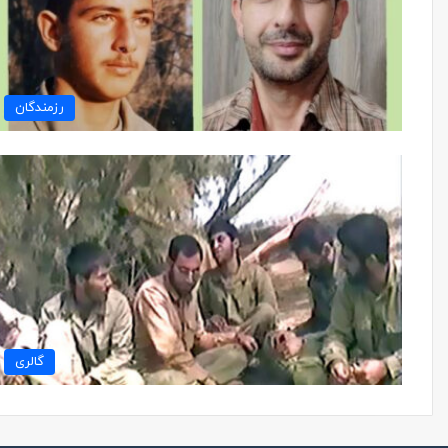
رزمندگان
گالری