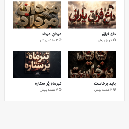
داغ فراق
مردانِ مرداد
6 روز پیش
2 هفته پیش
باید برخاست
تیرماهِ پُر ستاره
3 هفته پیش
4 هفته پیش