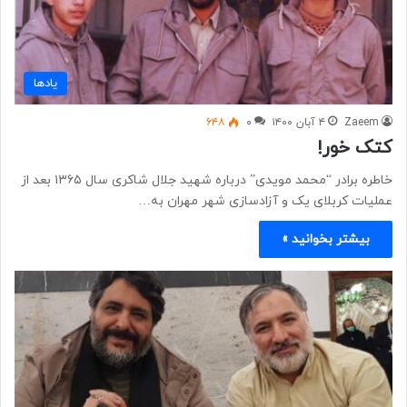
یادها
Zaeem
۴ آبان ۱۴۰۰
۰
۶۴۸
کتک خور!
خاطره برادر “محمد مویدی” درباره شهید جلال شاکری سال ۱۳۶۵ بعد از
عملیات کربلای یک و آزادسازی شهر مهران به…
بیشتر بخوانید »