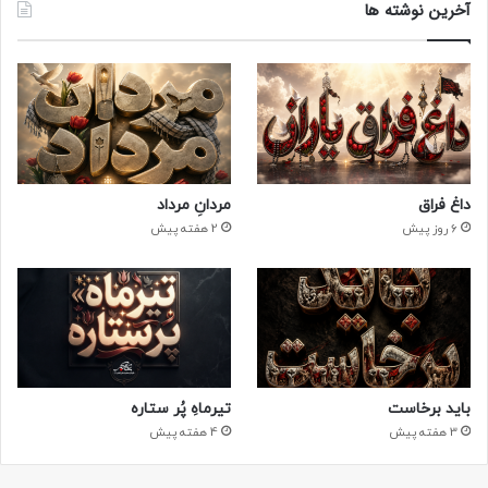
آخرین نوشته ها
داغ فراق
مردانِ مرداد
6 روز پیش
2 هفته پیش
باید برخاست
تیرماهِ پُر ستاره
3 هفته پیش
4 هفته پیش