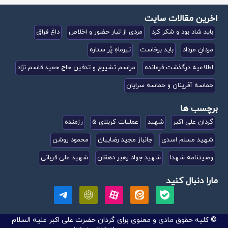
اخرین مقالات سایت
باید شاد بود و شکر کرد
مردی از تبار حضور و اخلاص
داغ فراق
مردانِ مرداد
باید برخاست
تیرماهِ پُر ستاره
اطلاعیه درگذشت فرمانده
مراسم تشییع و تدفین حاج حمید قاسم نژاد
حماسه آفرینان و حماسه سرایان
برچسب ها
گردان علی اکبر
شهید
عملیات کربلای 5
رزمنده
شهید مسلم اسدی
جانباز مجید رضاییان
محمود روشن
وصیتنامه شهدا
شهید جواد رهبر دهقان
شهید علی قربانی
مارا دنبال کنید
© کلیه حقوق مادی و معنوی برای گردان حضرت علی اکبر علیه السلام