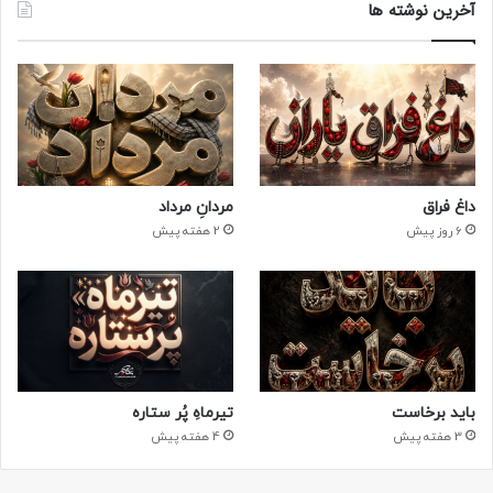
آخرین نوشته ها
داغ فراق
مردانِ مرداد
6 روز پیش
2 هفته پیش
باید برخاست
تیرماهِ پُر ستاره
3 هفته پیش
4 هفته پیش