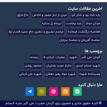
اخرین مقالات سایت
باید شاد بود و شکر کرد
مردی از تبار حضور و اخلاص
داغ فراق
مردانِ مرداد
باید برخاست
تیرماهِ پُر ستاره
اطلاعیه درگذشت فرمانده
مراسم تشییع و تدفین حاج حمید قاسم نژاد
حماسه آفرینان و حماسه سرایان
برچسب ها
گردان علی اکبر
شهید
عملیات کربلای 5
رزمنده
شهید مسلم اسدی
جانباز مجید رضاییان
محمود روشن
وصیتنامه شهدا
شهید جواد رهبر دهقان
شهید علی قربانی
مارا دنبال کنید
© کلیه حقوق مادی و معنوی برای گردان حضرت علی اکبر علیه السلام