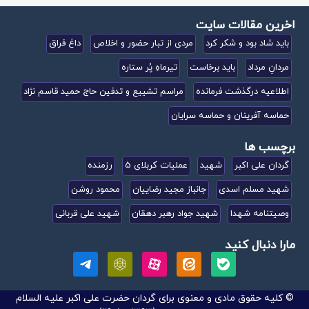
اخرین مقالات سایت
باید شاد بود و شکر کرد
مردی از تبار حضور و اخلاص
داغ فراق
مردانِ مرداد
باید برخاست
تیرماهِ پُر ستاره
اطلاعیه درگذشت فرمانده
مراسم تشییع و تدفین حاج حمید قاسم نژاد
حماسه آفرینان و حماسه سرایان
برچسب ها
گردان علی اکبر
شهید
عملیات کربلای 5
رزمنده
شهید مسلم اسدی
جانباز مجید رضاییان
محمود روشن
وصیتنامه شهدا
شهید جواد رهبر دهقان
شهید علی قربانی
مارا دنبال کنید
© کلیه حقوق مادی و معنوی برای گردان حضرت علی اکبر علیه السلام