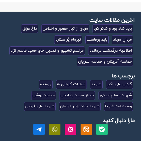
اخرین مقالات سایت
باید شاد بود و شکر کرد
مردی از تبار حضور و اخلاص
داغ فراق
مردانِ مرداد
باید برخاست
تیرماهِ پُر ستاره
اطلاعیه درگذشت فرمانده
مراسم تشییع و تدفین حاج حمید قاسم نژاد
حماسه آفرینان و حماسه سرایان
برچسب ها
گردان علی اکبر
شهید
عملیات کربلای 5
رزمنده
شهید مسلم اسدی
جانباز مجید رضاییان
محمود روشن
وصیتنامه شهدا
شهید جواد رهبر دهقان
شهید علی قربانی
مارا دنبال کنید