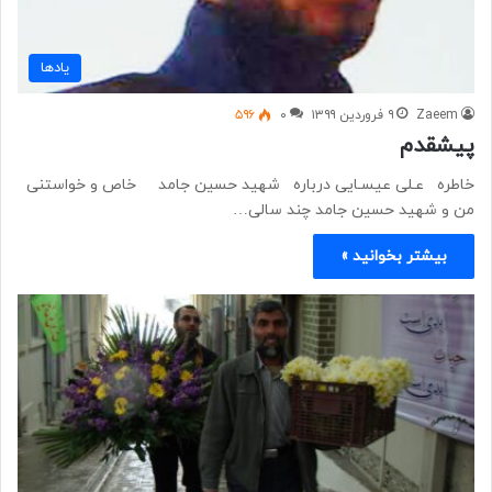
یادها
Zaeem
۹ فروردین ۱۳۹۹
۰
۵۹۶
پیشقدم
خاطره عـلی عیسـایی درباره شهید حسین جامد خاص و خواستنی
من و شهید حسین جامد چند سالی…
بیشتر بخوانید »