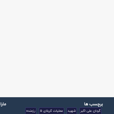
برچسب ها
مارا
گردان علی اکبر
شهید
عملیات کربلای 5
رزمنده