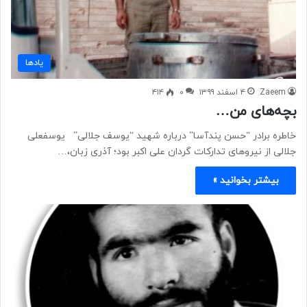
یادها
Zaeem
۴ اسفند ۱۳۹۹
۰
۴۱۴
بچه‌های من…
خاطره برادر “حسن پندآسا” درباره شهید “یوسف جلالی” یوسفعلی
جلالی از نیروهای تدارکات گردان علی اکبر بود؛ آذری زبان،…
بیشتر بخوانید »