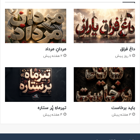
داغ فراق
مردانِ مرداد
7 روز پیش
2 هفته پیش
باید برخاست
تیرماهِ پُر ستاره
3 هفته پیش
4 هفته پیش