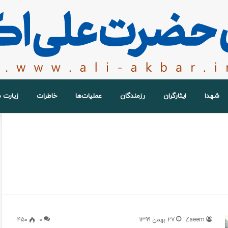
شهدا
ایثارگران
رزمندگان
عملیات‌ها
خاطرات
زیارت 
Zaeem
۲۷ بهمن ۱۳۹۹
۰
۴۵۰