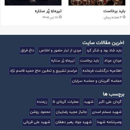
باید برخاست
تیرماهِ پُر ستاره
3 هفته پیش
۱۸ تیر ۱۴۰۵
اخرین مقالات سایت
باید شاد بود و شکر کرد
مردی از تبار حضور و اخلاص
داغ فراق
مردانِ مرداد
باید برخاست
تیرماهِ پُر ستاره
اطلاعیه درگذشت فرمانده
مراسم تشییع و تدفین حاج حمید قاسم نژاد
حماسه آفرینان و حماسه سرایان
برچسب ها
گردان علی اکبر
شهید
عملیات کربلای 5
رزمنده
شهید مسلم اسدی
جانباز مجید رضاییان
محمود روشن
وصیتنامه شهدا
شهید جواد رهبر دهقان
شهید علی قربانی