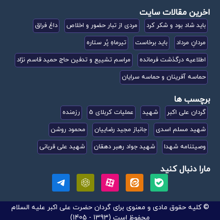
اخرین مقالات سایت
باید شاد بود و شکر کرد
مردی از تبار حضور و اخلاص
داغ فراق
مردانِ مرداد
باید برخاست
تیرماهِ پُر ستاره
اطلاعیه درگذشت فرمانده
مراسم تشییع و تدفین حاج حمید قاسم نژاد
حماسه آفرینان و حماسه سرایان
برچسب ها
گردان علی اکبر
شهید
عملیات کربلای 5
رزمنده
شهید مسلم اسدی
جانباز مجید رضاییان
محمود روشن
وصیتنامه شهدا
شهید جواد رهبر دهقان
شهید علی قربانی
مارا دنبال کنید
© کلیه حقوق مادی و معنوی برای گردان حضرت علی اکبر علیه السلام
محفوظ است (1393 - 1405)