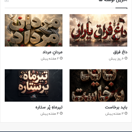
داغ فراق
مردانِ مرداد
6 روز پیش
2 هفته پیش
باید برخاست
تیرماهِ پُر ستاره
3 هفته پیش
4 هفته پیش