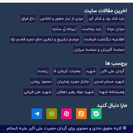
اخرین مقالات سایت
باید شاد بود و شکر کرد
مردی از تبار حضور و اخلاص
داغ فراق
مردانِ مرداد
باید برخاست
تیرماهِ پُر ستاره
اطلاعیه درگذشت فرمانده
مراسم تشییع و تدفین حاج حمید قاسم نژاد
حماسه آفرینان و حماسه سرایان
برچسب ها
گردان علی اکبر
شهید
عملیات کربلای 5
رزمنده
شهید مسلم اسدی
جانباز مجید رضاییان
محمود روشن
وصیتنامه شهدا
شهید جواد رهبر دهقان
شهید علی قربانی
مارا دنبال کنید
© کلیه حقوق مادی و معنوی برای گردان حضرت علی اکبر علیه السلام