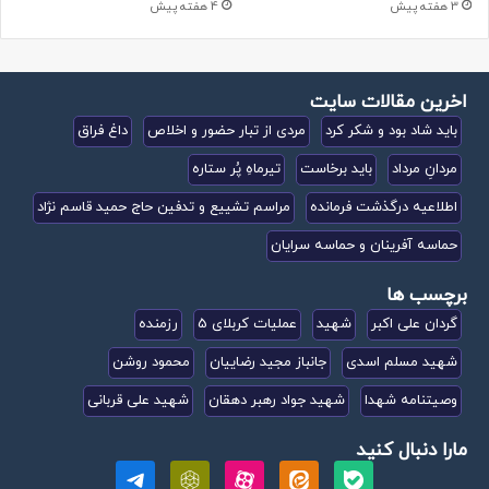
3 هفته پیش
4 هفته پیش
اخرین مقالات سایت
باید شاد بود و شکر کرد
مردی از تبار حضور و اخلاص
داغ فراق
مردانِ مرداد
باید برخاست
تیرماهِ پُر ستاره
اطلاعیه درگذشت فرمانده
مراسم تشییع و تدفین حاج حمید قاسم نژاد
حماسه آفرینان و حماسه سرایان
برچسب ها
گردان علی اکبر
شهید
عملیات کربلای 5
رزمنده
شهید مسلم اسدی
جانباز مجید رضاییان
محمود روشن
وصیتنامه شهدا
شهید جواد رهبر دهقان
شهید علی قربانی
مارا دنبال کنید