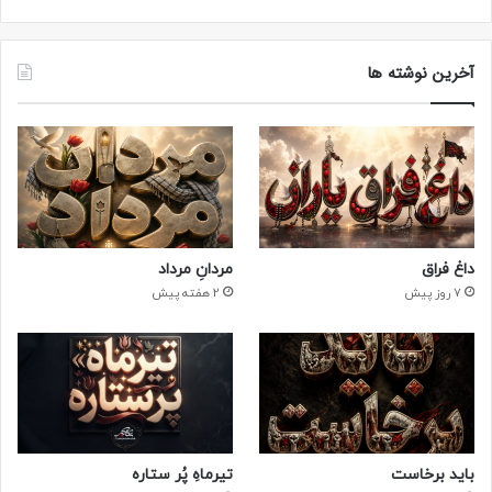
آخرین نوشته ها
داغ فراق
مردانِ مرداد
7 روز پیش
2 هفته پیش
باید برخاست
تیرماهِ پُر ستاره