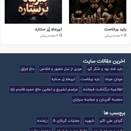
باید برخاست
تیرماهِ پُر ستاره
3 هفته پیش
4 هفته پیش
اخرین مقالات سایت
باید شاد بود و شکر کرد
مردی از تبار حضور و اخلاص
داغ فراق
مردانِ مرداد
باید برخاست
تیرماهِ پُر ستاره
اطلاعیه درگذشت فرمانده
مراسم تشییع و تدفین حاج حمید قاسم نژاد
حماسه آفرینان و حماسه سرایان
برچسب ها
گردان علی اکبر
شهید
عملیات کربلای 5
رزمنده
شهید مسلم اسدی
جانباز مجید رضاییان
محمود روشن