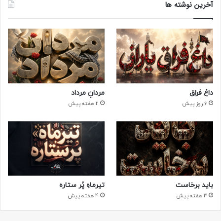
آخرین نوشته ها
داغ فراق
مردانِ مرداد
6 روز پیش
2 هفته پیش
باید برخاست
تیرماهِ پُر ستاره
3 هفته پیش
4 هفته پیش