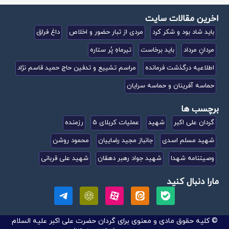
اخرین مقالات سایت
باید شاد بود و شکر کرد
مردی از تبار حضور و اخلاص
داغ فراق
مردانِ مرداد
باید برخاست
تیرماهِ پُر ستاره
اطلاعیه درگذشت فرمانده
مراسم تشییع و تدفین حاج حمید قاسم نژاد
حماسه آفرینان و حماسه سرایان
برچسب ها
گردان علی اکبر
شهید
عملیات کربلای 5
رزمنده
شهید مسلم اسدی
جانباز مجید رضاییان
محمود روشن
وصیتنامه شهدا
شهید جواد رهبر دهقان
شهید علی قربانی
مارا دنبال کنید
© کلیه حقوق مادی و معنوی برای گردان حضرت علی اکبر علیه السلام