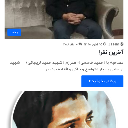
یادها
Zaeem
۱۵ آبان ۱۳۹۸
۰
۴۸۸
آخرین نفر!
مصاحبه با «حمید قاسمی»؛ همرزم «شهید حمید لریجانی» شهید
لریجانی بسیار متواضع و خاکی و افتاده بود، در…
بیشتر بخوانید »