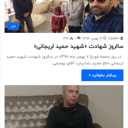
خبر
Zaeem
۱۲ بهمن ۱۳۹۸
۱
۴۹۲
سالروز شهادت «شهید حمید لریجانی»
در روز جمعه مورخ ۷ بهمن ماه ۱۳۹۸؛ در سالروز شهادت شهید حمید
لریجانی حاج مجید رضاییان، آقای یوسفی…
بیشتر بخوانید »