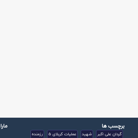
برچسب ها
مارا
گردان علی اکبر
شهید
عملیات کربلای 5
رزمنده