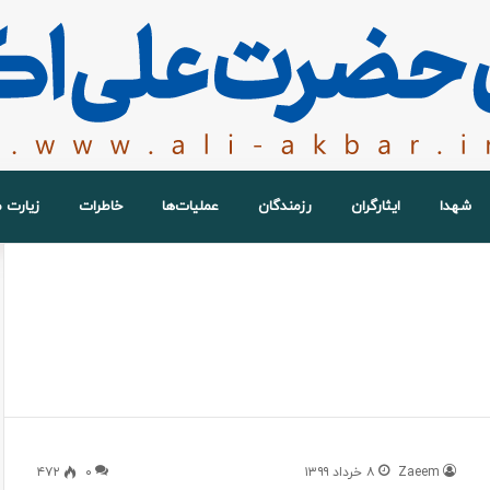
شهدا
ایثارگران
رزمندگان
عملیات‌ها
خاطرات
زیارت 
Zaeem
۸ خرداد ۱۳۹۹
۰
۴۷۲