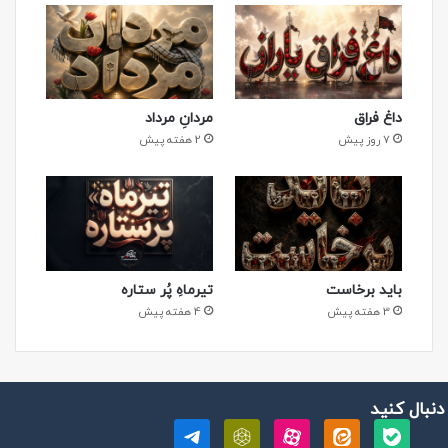
داغ فراق
مردانِ مرداد
7 روز پیش
2 هفته پیش
باید برخاست
تیرماهِ پُر ستاره
3 هفته پیش
4 هفته پیش
 دنبال کنید