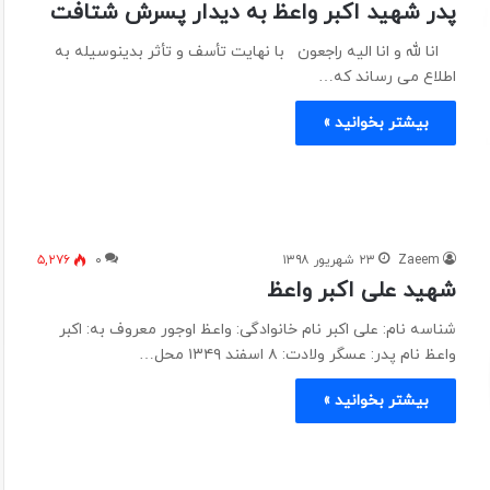
پدر شهید اکبر واعظ به دیدار پسرش شتافت
انا لله و انا الیه راجعون با نهایت تأسف و تأثر بدینوسیله به
اطلاع می رساند که…
بیشتر بخوانید »
Zaeem
۲۳ شهریور ۱۳۹۸
۰
۵,۲۷۶
شهید علی اکبر واعظ
شناسه نام: علی اکبر نام خانوادگی: واعظ اوجور معروف به: اکبر
واعظ نام پدر: عسگر ولادت: ۸ اسفند ۱۳۴۹ محل…
بیشتر بخوانید »