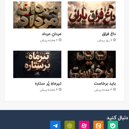
داغ فراق
مردانِ مرداد
7 روز پیش
2 هفته پیش
باید برخاست
تیرماهِ پُر ستاره
3 هفته پیش
4 هفته پیش
 دنبال کنید