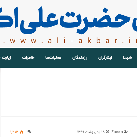
شهدا
ایثارگران
رزمندگان
عملیات‌ها
خاطرات
زیارت 
Zaeem
۱۸ اردیبهشت ۱۳۹۹
۱
۱,۲۰۳