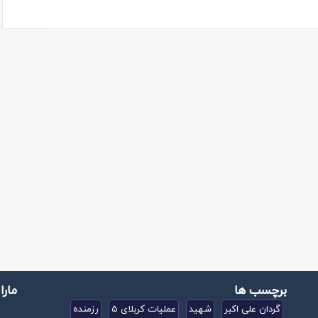
برچسب ها
مارا
گردان علی اکبر
شهید
عملیات کربلای 5
رزمنده