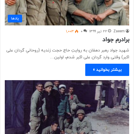
یادها
Zaeem
۲۲ تیر ۱۳۹۹
۰
۱,۰۰۳
برادرم جواد
شهید جواد رهبر دهقان به روایتِ حاج حجت زندیه (روحانیِ گردان علی
اکبر) وقتی وارد گردان علی اکبر شدم، اولین…
بیشتر بخوانید »