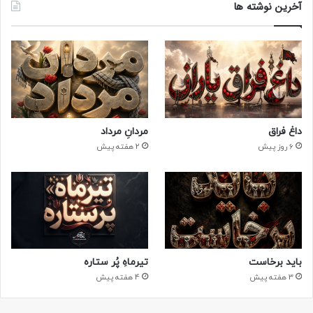
آخرین نوشته ها
داغ فراق
مردانِ مرداد
6 روز پیش
2 هفته پیش
باید برخاست
تیرماهِ پُر ستاره
3 هفته پیش
4 هفته پیش