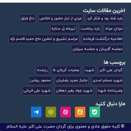
اخرین مقالات سایت
باید شاد بود و شکر کرد
مردی از تبار حضور و اخلاص
داغ فراق
مردانِ مرداد
باید برخاست
تیرماهِ پُر ستاره
اطلاعیه درگذشت فرمانده
مراسم تشییع و تدفین حاج حمید قاسم نژاد
حماسه آفرینان و حماسه سرایان
برچسب ها
گردان علی اکبر
شهید
عملیات کربلای 5
رزمنده
شهید مسلم اسدی
جانباز مجید رضاییان
محمود روشن
وصیتنامه شهدا
شهید جواد رهبر دهقان
شهید علی قربانی
مارا دنبال کنید
© کلیه حقوق مادی و معنوی برای گردان حضرت علی اکبر علیه السلام