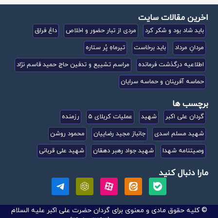
اخرین مقالات سایت
باید شاد بود و شکر کرد
مردی از تبار حضور و اخلاص
داغ فراق
مردانِ مرداد
باید برخاست
تیرماهِ پُر ستاره
اطلاعیه درگذشت فرمانده
مراسم تشییع و تدفین حاج حمید قاسم نژاد
حماسه آفرینان و حماسه سرایان
برچسب ها
گردان علی اکبر
شهید
عملیات کربلای 5
رزمنده
شهید مسلم اسدی
جانباز مجید رضاییان
محمود روشن
وصیتنامه شهدا
شهید جواد رهبر دهقان
شهید علی قربانی
مارا دنبال کنید
© کلیه حقوق مادی و معنوی برای گردان حضرت علی اکبر علیه السلام