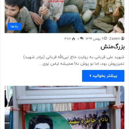
یادها
Zaeem
۹ بهمن ۱۳۹۹
۰
۳۸۶
بزرگ‌منش
شهید علی قربانی به روایتِ حاج نبی‌الله قربانی (برادر شهید)
تمیزپوش بود، اما نو پوش نه! همیشه لباس نوی…
بیشتر بخوانید »